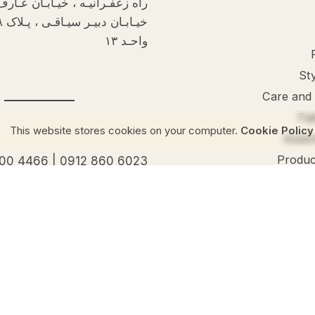
راه زعفـرانیـه ، خیـابـان عـار
واحـد ۱۳
Sty
Care and
Fa
Cookie Policy
This website stores co
Assem
Produc
100 4466
|
0912 860 6023
Get Help
Live chat
Help center
Order cancellation