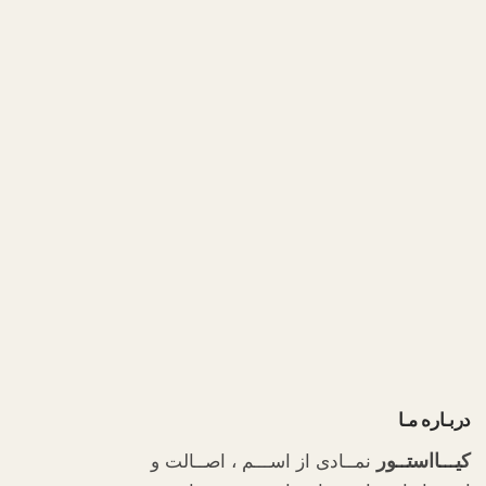
دربـاره مـا
کیـــااستــور
نمــادی از اســـم ، اصــالت و