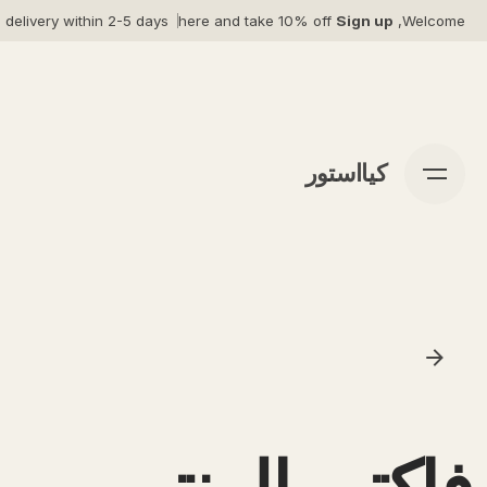
Ski
 delivery within 2-5 days*
here and take 10% off
Sign up
Welcome,
t
conten
کیااستور