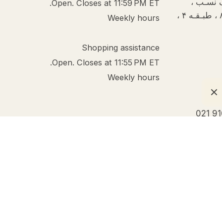
ف نسـب ،
Open. Closes at 11:59 PM ET.
خیـابـان دبیـر سیـاقـی ، پـلاک ۸ ، طبـقـه ۴ ،
Weekly hours
Shopping assistance
Open. Closes at 11:55 PM ET.
Weekly hours
021 9