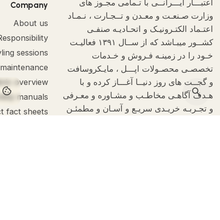
اعتبـــار ایـــرانــی با تـمامی مجـوز های
Company
وزارت صـنعـت و معـدن و تــجـارت ، نـمـاد
About us
اعتـماد الکتـرونیـک و اتحـادیـه صنفـی
Responsibility
کشــور میبـاشد که از ســال ۱۳۹۱ فعالیـت
ling sessions
خـود را در زمینـه فـروش و خـدمات
 maintenance
تخصصـی محصـولات اپـــل ، مایـکروسافت
و گجــت های روز دنیــا آغـــاز کرده و با
bric overview
okies on your computer.
هـدف آگاهـی مخاطـب و مشـاوره و معـرفی
bly manuals
و تجـربـه خریـدی سریـع و آسـان و مطمئـن
t fact sheets
تمرکـز دارد که تمامی اعتبار مجموعـه ،
حاصـل اعتمـاد و لطـف مشتـریـان گـرامی
تـا به امـروز نسبـت به مجموعـه مـا می
بـاشـد و تمــام تــلاش ما بـرای حـفـظ
آرمــان های کیـــا و خـدمـات بهتــر نـسبت
به دیـروز خودمـان با کمک خداونـد یکتـاست.