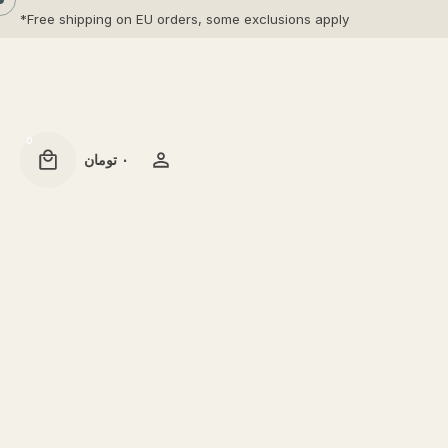
Free shipping on EU orders, some exclusions apply*
0
۰
تومان