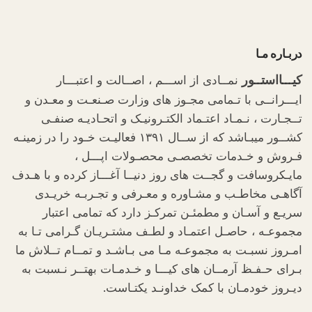
دربـاره مـا
کیـــااستــور
نمــادی از اســـم ، اصــالت و اعتبـــار
ایـــرانــی با تـمامی مجـوز های وزارت صـنعـت و معـدن و
تــجـارت ، نـمـاد اعتـماد الکتـرونیـک و اتحـادیـه صنفـی
کشــور میبـاشد که از ســال ۱۳۹۱ فعالیـت خـود را در زمینـه
فـروش و خـدمات تخصصـی محصـولات اپـــل ،
مایـکروسافت و گجــت های روز دنیــا آغـــاز کرده و با هـدف
آگاهـی مخاطـب و مشـاوره و معـرفی و تجـربـه خریـدی
سریـع و آسـان و مطمئـن تمرکـز دارد که تمامی اعتبار
مجموعـه ، حاصـل اعتمـاد و لطـف مشتـریـان گـرامی تـا به
امـروز نسبـت به مجموعـه مـا می بـاشـد و تمــام تــلاش ما
بـرای حـفـظ آرمــان های کیـــا و خـدمـات بهتــر نـسبت به
دیـروز خودمـان با کمک خداونـد یکتـاست.