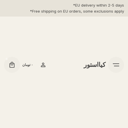
Ski
EU delivery within 2-5 days*
t
Free shipping on EU orders, some exclusions apply*
conten
0
کیااستور
۰
تومان