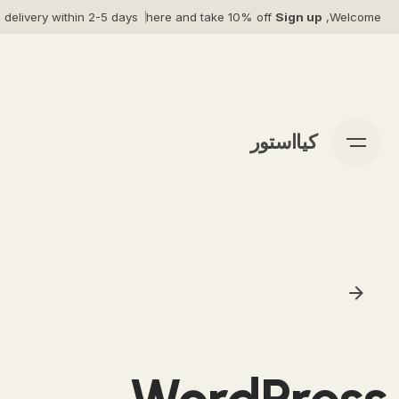
Ski
 delivery within 2-5 days*
here and take 10% off
Sign up
Welcome,
t
conten
کیااستور