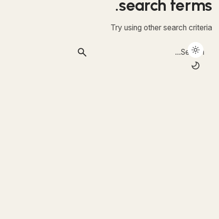
search terms.
Try using other search criteria
Search
for