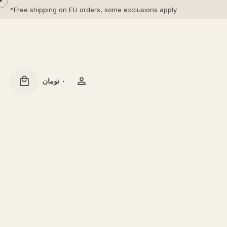
Free shipping on EU orders, some exclusions apply*
0
۰
تومان