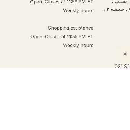
ف نسـب ،
Open. Closes at 11:59 PM ET.
خیـابـان دبیـر سیـاقـی ، پـلاک ۸ ، طبـقـه ۴ ،
Weekly hours
Shopping assistance
Open. Closes at 11:55 PM ET.
Weekly hours
021 9