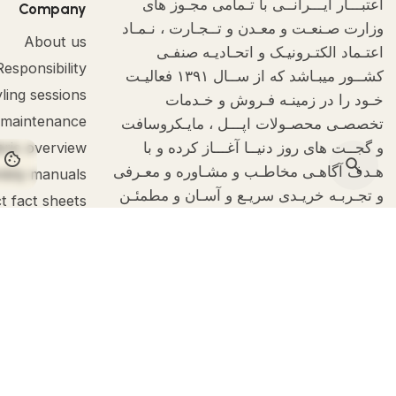
اعتبـــار ایـــرانــی با تـمامی مجـوز های
Company
وزارت صـنعـت و معـدن و تــجـارت ، نـمـاد
About us
اعتـماد الکتـرونیـک و اتحـادیـه صنفـی
Responsibility
کشــور میبـاشد که از ســال ۱۳۹۱ فعالیـت
ling sessions
خـود را در زمینـه فـروش و خـدمات
 maintenance
تخصصـی محصـولات اپـــل ، مایـکروسافت
و گجــت های روز دنیــا آغـــاز کرده و با
bric overview
okies on your computer.
هـدف آگاهـی مخاطـب و مشـاوره و معـرفی
bly manuals
و تجـربـه خریـدی سریـع و آسـان و مطمئـن
t fact sheets
تمرکـز دارد که تمامی اعتبار مجموعـه ،
حاصـل اعتمـاد و لطـف مشتـریـان گـرامی
تـا به امـروز نسبـت به مجموعـه مـا می
بـاشـد و تمــام تــلاش ما بـرای حـفـظ
آرمــان های کیـــا و خـدمـات بهتــر نـسبت
به دیـروز خودمـان با کمک خداونـد یکتـاست.