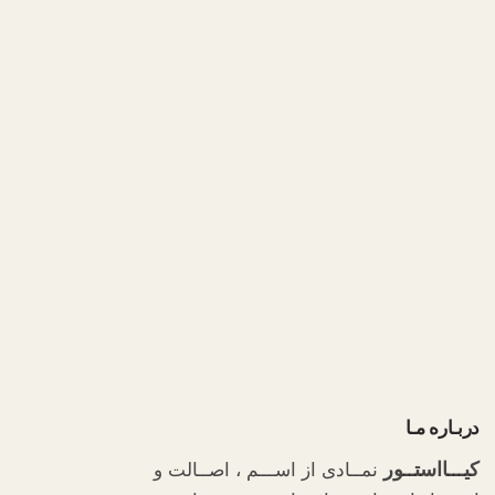
دربـاره مـا
کیـــااستــور
نمــادی از اســـم ، اصــالت و