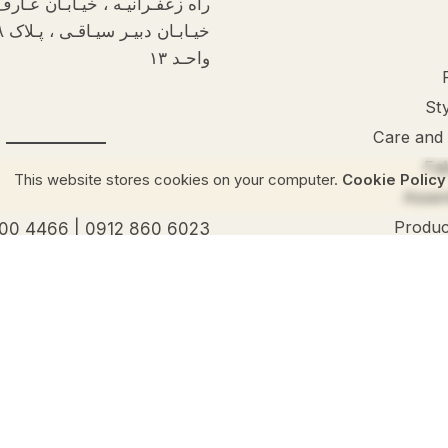
راه زعفـرانیـه ، خیـابـان عـار
واحـد ۱۳
Sty
Care and
Fa
Cookie Policy
This website stores co
Assem
Produc
100 4466
|
0912 860 6023
Get Help
Live chat
Help center
Order cancellation