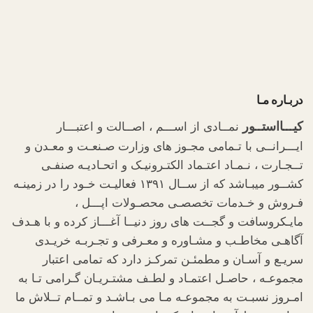
دربـاره مـا
کیـــااستــور
نمــادی از اســـم ، اصــالت و اعتبـــار
ایـــرانــی با تـمامی مجـوز های وزارت صـنعـت و معـدن و
تــجـارت ، نـمـاد اعتـماد الکتـرونیـک و اتحـادیـه صنفـی
کشــور میبـاشد که از ســال ۱۳۹۱ فعالیـت خـود را در زمینـه
فـروش و خـدمات تخصصـی محصـولات اپـــل ،
مایـکروسافت و گجــت های روز دنیــا آغـــاز کرده و با هـدف
آگاهـی مخاطـب و مشـاوره و معـرفی و تجـربـه خریـدی
سریـع و آسـان و مطمئـن تمرکـز دارد که تمامی اعتبار
مجموعـه ، حاصـل اعتمـاد و لطـف مشتـریـان گـرامی تـا به
امـروز نسبـت به مجموعـه مـا می بـاشـد و تمــام تــلاش ما