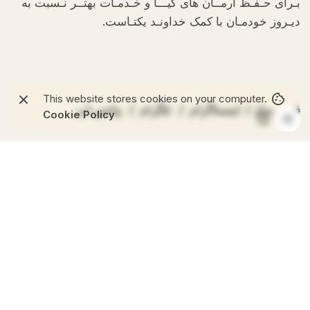
بـرای حـفـظ آرمــان های کیـــا و خـدمـات بهتــر نـسبت به
دیـروز خودمـان با کمک خداونـد یکتـاست.
This website stores cookies on your computer.
فیس بوک
/
اینستاگرام
/
تلگرام
/
واتس اپ
Cookie Policy
Products