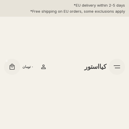
Ski
EU delivery within 2-5 days*
t
Free shipping on EU orders, some exclusions apply*
conten
0
کیااستور
۰
تومان