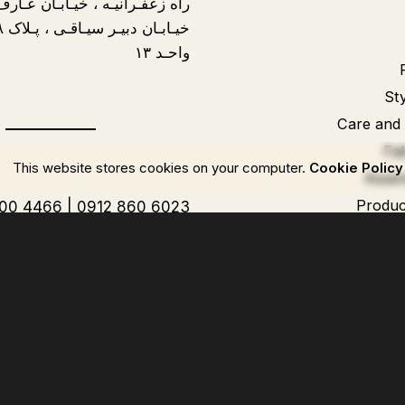
راه زعفـرانیـه ، خیـابـان عـار
واحـد ۱۳
Sty
Care and
Fa
Cookie Policy
This website stores co
Assem
Produc
100 4466
|
0912 860 6023
Get Help
Live chat
Help center
Order cancellation