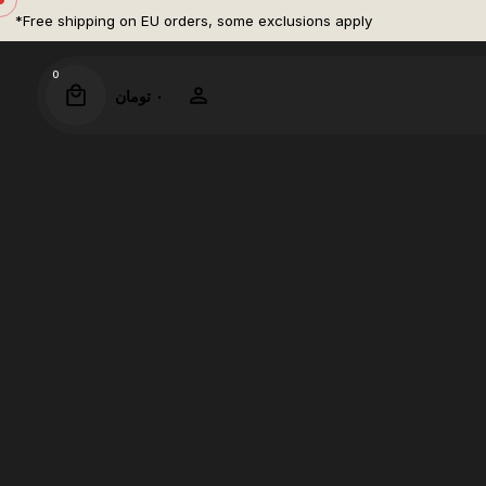
Free shipping on EU orders, some exclusions apply*
0
۰
تومان