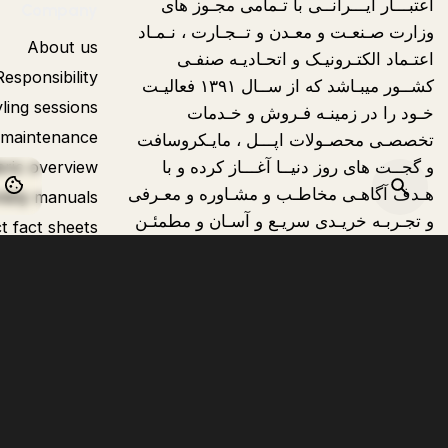
اعتبـــار ایـــرانــی با تـمامی مجـوز های
Company
وزارت صـنعـت و معـدن و تــجـارت ، نـمـاد
About us
اعتـماد الکتـرونیـک و اتحـادیـه صنفـی
Responsibility
کشــور میبـاشد که از ســال ۱۳۹۱ فعالیـت
ling sessions
خـود را در زمینـه فـروش و خـدمات
 maintenance
تخصصـی محصـولات اپـــل ، مایـکروسافت
و گجــت های روز دنیــا آغـــاز کرده و با
bric overview
okies on your computer.
هـدف آگاهـی مخاطـب و مشـاوره و معـرفی
bly manuals
و تجـربـه خریـدی سریـع و آسـان و مطمئـن
t fact sheets
تمرکـز دارد که تمامی اعتبار مجموعـه ،
حاصـل اعتمـاد و لطـف مشتـریـان گـرامی
تـا به امـروز نسبـت به مجموعـه مـا می
بـاشـد و تمــام تــلاش ما بـرای حـفـظ
آرمــان های کیـــا و خـدمـات بهتــر نـسبت
به دیـروز خودمـان با کمک خداونـد یکتـاست.