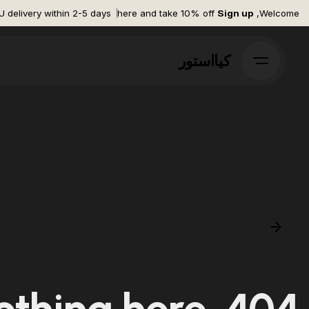
Ski
U delivery within 2-5 days*
here and take 10% off
Sign up
Welcome,
t
conten
کیااستور