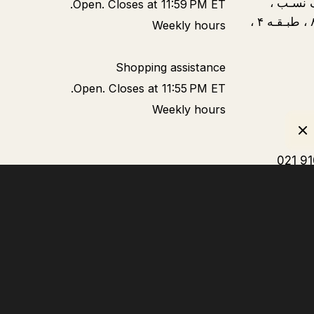
ف نسـب ،
Open. Closes at 11:59 PM ET.
خیـابـان دبیـر سیـاقـی ، پـلاک ۸ ، طبـقـه ۴ ،
Weekly hours
Shopping assistance
Open. Closes at 11:55 PM ET.
Weekly hours
021 9