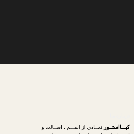
دربـاره مـا
کیـــااستــور
نمــادی از اســـم ، اصــالت و