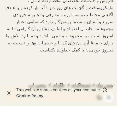
فـروش و خـدمات تخصصـی محصـولات اپـــل ،
مایـکروسافت و گجــت های روز دنیــا آغـــاز کرده و با هـدف
آگاهـی مخاطـب و مشـاوره و معـرفی و تجـربـه خریـدی
سریـع و آسـان و مطمئـن تمرکـز دارد که تمامی اعتبار
مجموعـه ، حاصـل اعتمـاد و لطـف مشتـریـان گـرامی تـا به
امـروز نسبـت به مجموعـه مـا می بـاشـد و تمــام تــلاش ما
بـرای حـفـظ آرمــان های کیـــا و خـدمـات بهتــر نـسبت به
دیـروز خودمـان با کمک خداونـد یکتـاست.
فیس بوک
/
اینستاگرام
/
تلگرام
/
واتس اپ
This website stores cookies on your computer.
Cookie Policy