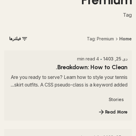
Tag
Posted by
Home
Tag: Premium
فیلترها
kia
دی 25, 1403
4 min read
Breakdown: How to Clean.
Are you ready to serve? Learn how to style your tennis
skirt outfits. A CSS pseudo-class is a keyword added...
Stories
Read More
Posted by
kia