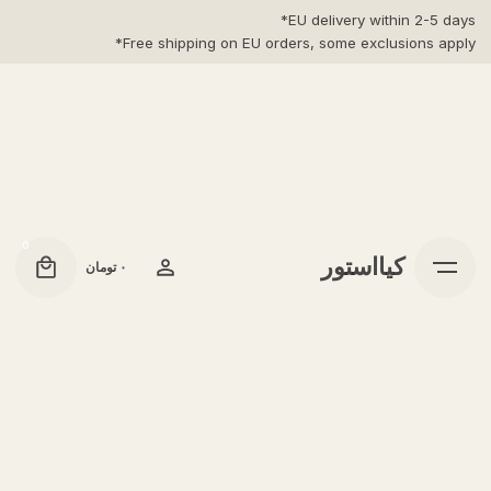
Ski
EU delivery within 2-5 days*
t
Free shipping on EU orders, some exclusions apply*
conten
0
کیااستور
۰
تومان