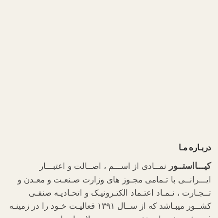
دربـاره مـا
کیـــااستــور
نمــادی از اســـم ، اصــالت و اعتبـــار
ایـــرانــی با تـمامی مجـوز های وزارت صـنعـت و معـدن و
تــجـارت ، نـمـاد اعتـماد الکتـرونیـک و اتحـادیـه صنفـی
کشــور میبـاشد که از ســال ۱۳۹۱ فعالیـت خـود را در زمینـه