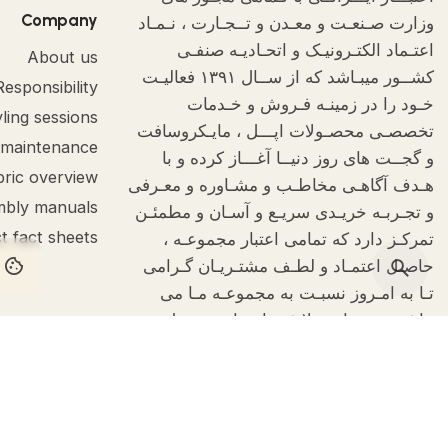
Company
وزارت صـنعـت و معـدن و تــجـارت ، نـمـاد
اعتـماد الکتـرونیـک و اتحـادیـه صنفـی
About us
کشــور میبـاشد که از ســال ۱۳۹۱ فعالیـت
Responsibility
خـود را در زمینـه فـروش و خـدمات
ling sessions
تخصصـی محصـولات اپـــل ، مایـکروسافت
 maintenance
و گجــت های روز دنیــا آغـــاز کرده و با
bric overview
هـدف آگاهـی مخاطـب و مشـاوره و معـرفی
bly manuals
و تجـربـه خریـدی سریـع و آسـان و مطمئـن
t fact sheets
تمرکـز دارد که تمامی اعتبار مجموعـه ،
حاصـل اعتمـاد و لطـف مشتـریـان گـرامی
okies on your computer.
تـا به امـروز نسبـت به مجموعـه مـا می
بـاشـد و تمــام تــلاش ما بـرای حـفـظ
آرمــان های کیـــا و خـدمـات بهتــر نـسبت
به دیـروز خودمـان با کمک خداونـد یکتـاست.