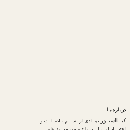
دربـاره مـا
کیـــااستــور
نمــادی از اســـم ، اصــالت و
اعتبـــار ایـــرانــی با تـمامی مجـوز های