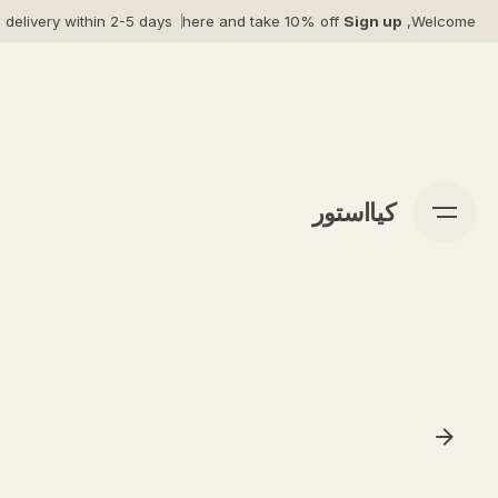
Ski
 delivery within 2-5 days*
here and take 10% off
Sign up
Welcome,
t
conten
کیااستور