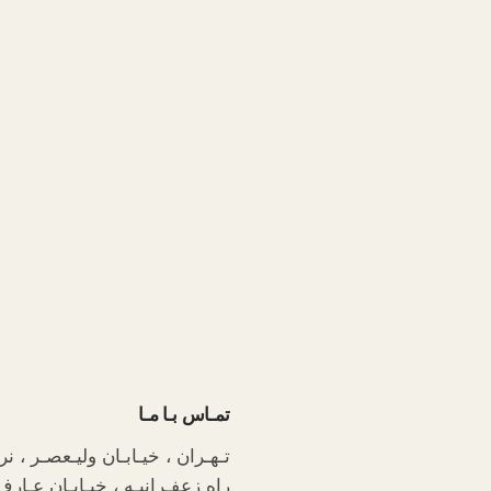
تمـاس بـا مـا
تـهـران ، خیـابـان ولیـعصـر ، ن
راه زعفـرانیـه ، خیـابـان عـار