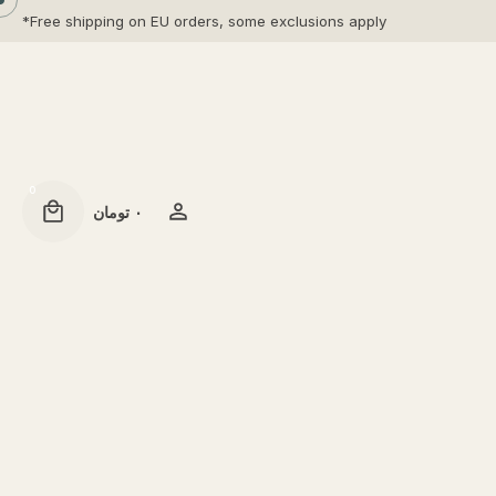
Free shipping on EU orders, some exclusions apply*
0
۰
تومان