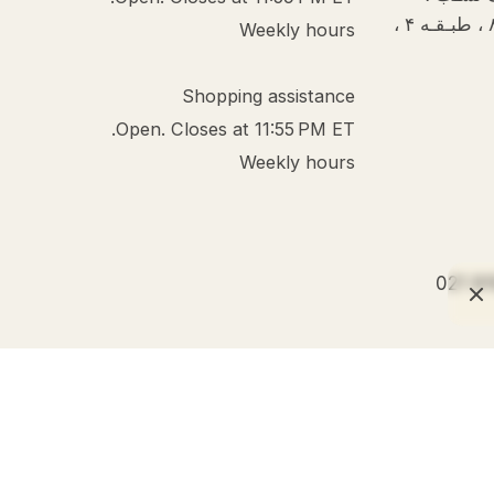
خیـابـان دبیـر سیـاقـی ، پـلاک ۸ ، طبـقـه ۴ ،
Weekly hours
Shopping assistance
Open. Closes at 11:55 PM ET.
Weekly hours
021 9