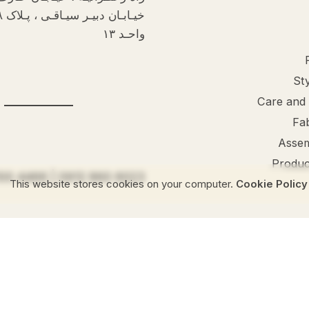
واحـد ۱۳
Sty
Care and
Fa
Assem
Produc
100 4466
|
0912 860 6023
Cookie Policy
This website stores co
Get Help
Live chat
Help center